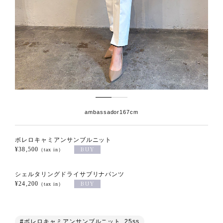
ambassador
167cm
ボレロキャミアンサンブルニット
¥38,500
（tax in）
シェルタリングドライサブリナパンツ
¥24,200
（tax in）
#ボレロキャミアンサンブルニット_25ss