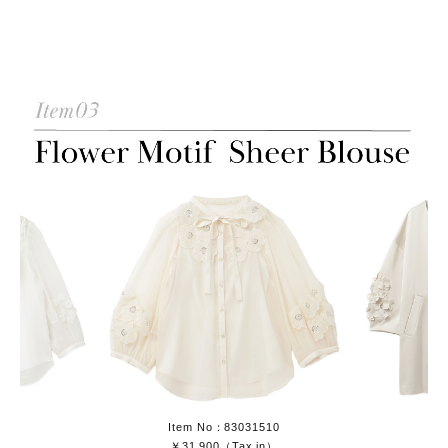
Item No：83031510
￥31,900（Tax in）