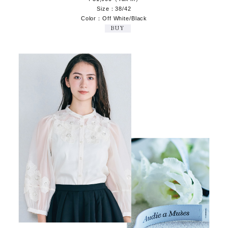
Size：38/42
Color：Off White/Black
BUY