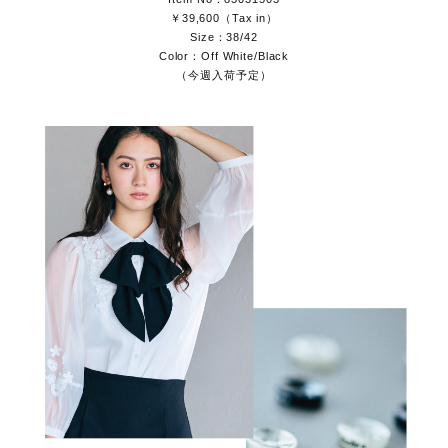
￥39,600（Tax in）
Size：38/42
Color：Off White/Black
（今週入荷予定）