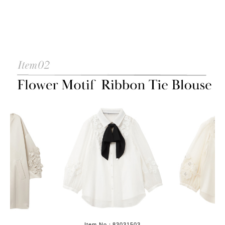
Item No：83031503