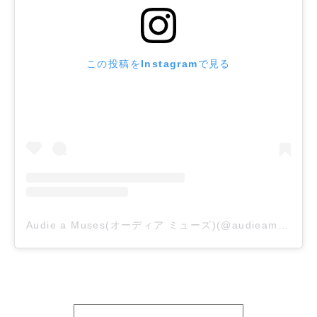
この投稿をInstagramで見る
Audie a Muses(オーディア ミューズ)(@audieamuses_official)がシェアした投稿