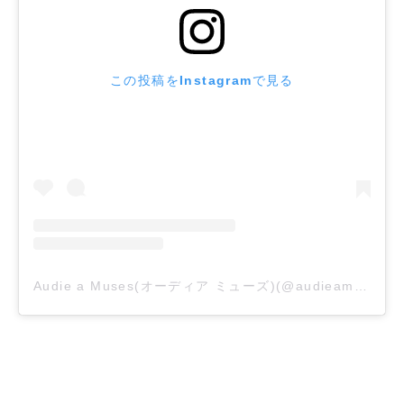
この投稿をInstagramで見る
Audie a Muses(オーディア ミューズ)(@audieamuses_official)がシェアした投稿