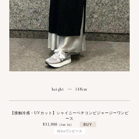
height
148cm
【接触冷感・UVカット】シャイニーペチコンビジャージーワンピ
ース
¥31,900
（tax in）
#25ssワンピース