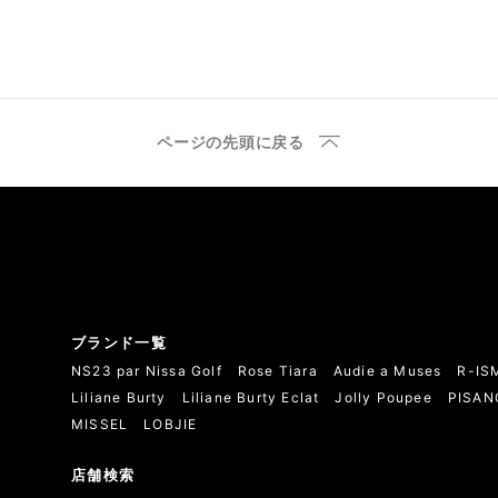
ページの先頭に戻る
ブランド一覧
NS23 par Nissa Golf
Rose Tiara
Audie a Muses
R-IS
Liliane Burty
Liliane Burty Eclat
Jolly Poupee
PISAN
MISSEL
LOBJIE
店舗検索