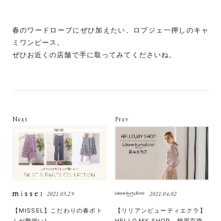
春のワードローブにぜひ加えたい、ロブジェ一押しのキャ
ミワンピース。
ぜひお近くの店舗で手に取ってみてくださいね。
Next
Prev
2021.03.29
2021.04.02
【MISSEL】こだわりの春ボト
【リリアンビューティエクラ】
ムが勢揃い!
HELLO,MY SHOP 鶴屋百貨