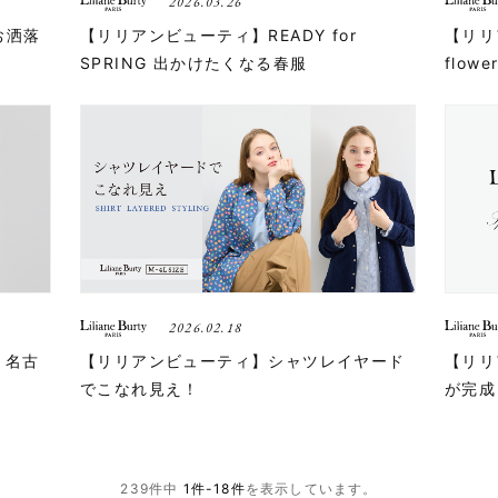
2026.03.26
お洒落
【リリアンビューティ】READY for
【リリア
SPRING 出かけたくなる春服
flo
2026.02.18
 名古
【リリアンビューティ】シャツレイヤード
【リリ
でこなれ見え！
が完成
239件中
1件-18件
を表示しています。