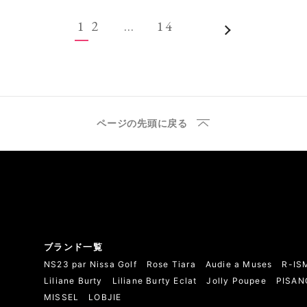
1
2
…
14
ページの先頭に戻る
ブランド一覧
NS23 par Nissa Golf
Rose Tiara
Audie a Muses
R-IS
Liliane Burty
Liliane Burty Eclat
Jolly Poupee
PISAN
MISSEL
LOBJIE